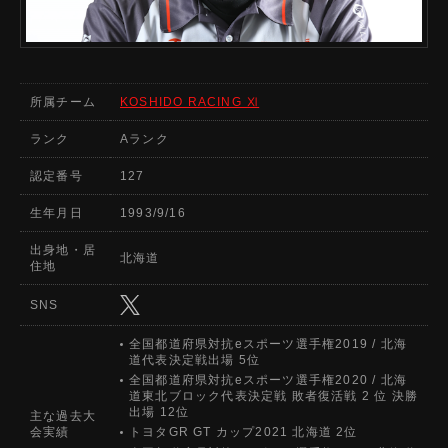
所属チーム
KOSHIDO RACING Ⅺ
ランク
Aランク
認定番号
127
生年月日
1993/9/16
出身地・居
北海道
住地
SNS
全国都道府県対抗eスポーツ選手権2019 / 北海
道代表決定戦出場 5位
全国都道府県対抗eスポーツ選手権2020 / 北海
道東北ブロック代表決定戦 敗者復活戦 2 位 決勝
出場 12位
主な過去大
会実績
トヨタGR GT カップ2021 北海道 2位