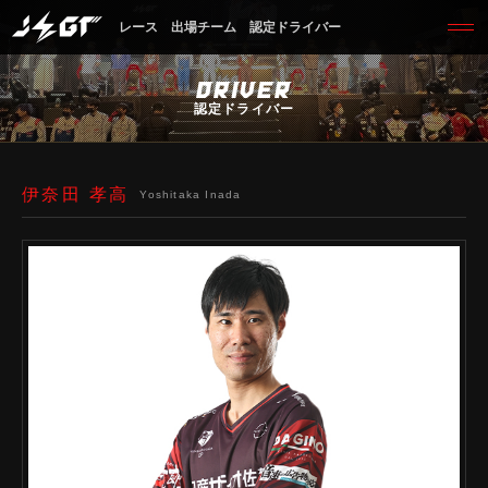
レース
出場チーム
認定ドライバー
DRIVER
認定ドライバー
伊奈田 孝高
Yoshitaka Inada