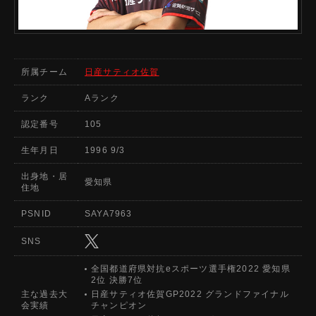
所属チーム
日産サティオ佐賀
ランク
Aランク
認定番号
105
生年月日
1996 9/3
出身地・居
愛知県
住地
PSNID
SAYA7963
SNS
全国都道府県対抗eスポーツ選手権2022 愛知県
2位 決勝7位
主な過去大
日産サティオ佐賀GP2022 グランドファイナル
会実績
チャンピオン