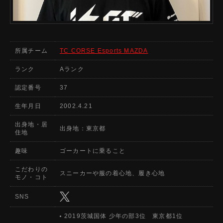
所属チーム
TC CORSE Esports MAZDA
ランク
Aランク
認定番号
37
生年月日
2002.4.21
出身地・居
出身地：東京都
住地
趣味
ゴーカートに乗ること
こだわりの
スニーカーや服の着心地、履き心地
モノ・コト
SNS
2019茨城国体 少年の部3位 東京都1位