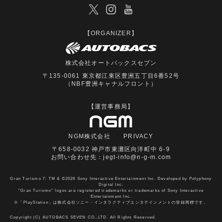
【ORGANIZER】
株式会社オートバックスセブン
〒135-0061 東京都江東区豊洲五丁目6番52号
（NBF豊洲キャナルフロント）
【運営事務局】
NGM株式会社
PRIVACY
〒658-0032 神戸市東灘区向洋町中 6-9
お問い合わせ先：
jegt-info@n-g-m.com
Gran Turismo 7: TM & ©2026 Sony Interactive Entertainment Inc. Developed by Polyphony
Digital Inc.
“Gran Turismo” logos are registered trademarks or trademarks of Sony Interactive
Entertainment Inc.
※「PlayStation」は株式会社ソニー・インタラクティブエンタテインメントの登録商標です。
Copyright (C) AUTOBACS SEVEN CO.,LTD. All Rights Reserved.