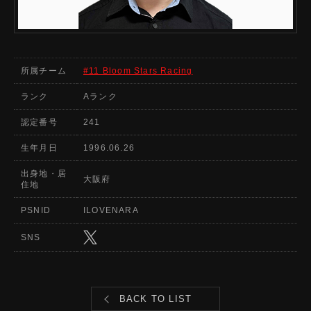
所属チーム
#11 Bloom Stars Racing
ランク
Aランク
認定番号
241
生年月日
1996.06.26
出身地・居
大阪府
住地
PSNID
ILOVENARA
SNS
BACK TO LIST