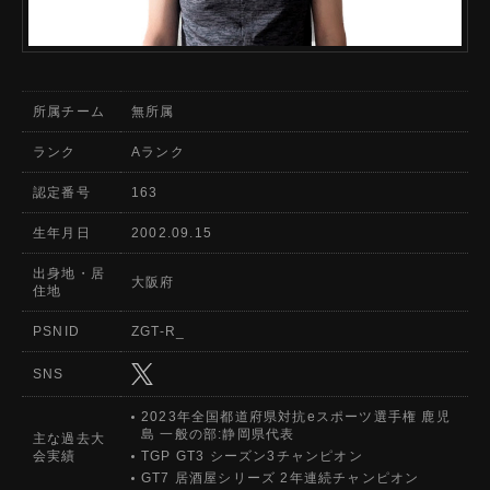
所属チーム
無所属
ランク
Aランク
認定番号
163
生年月日
2002.09.15
出身地・居
大阪府
住地
PSNID
ZGT-R_
SNS
2023年全国都道府県対抗eスポーツ選手権 鹿児
島 一般の部:静岡県代表
主な過去大
会実績
TGP GT3 シーズン3チャンピオン
GT7 居酒屋シリーズ 2年連続チャンピオン