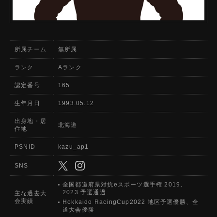
所属チーム
無所属
ランク
Aランク
認定番号
165
生年月日
1993.05.12
出身地・居
北海道
住地
PSNID
kazu_ap1
SNS
全国都道府県対抗eスポーツ選手権 2019、
2023 予選通過
主な過去大
会実績
Hokkaido RacingCup2022 地区予選優勝、全
道大会優勝