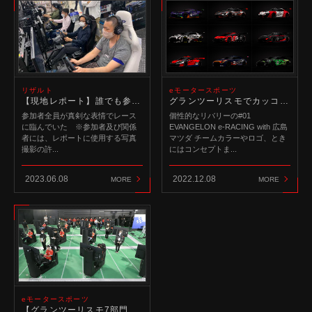
リザルト
eモータースポーツ
【現地レポート】誰でも参加できるグランツーリスモ7の大会「Joshin岸和田カップ」
グランツーリスモでカッコいいリバリーを作りたい！プロデザイナーのアプローチ方法を大解剖
参加者全員が真剣な表情でレース
個性的なリバリーの#01
に臨んでいた ※参加者及び関係
EVANGELON e-RACING with 広島
者には、レポートに使用する写真
マツダ チームカラーやロゴ、とき
撮影の許...
にはコンセプトま...
2023.06.08
2022.12.08
MORE
MORE
eモータースポーツ
【グランツーリスモ7部門】全国都道府県対抗eスポーツ選手権 2022 TOCHIGIレースレポート｜JEGT認定ドライバーがワンツーフィニッシュ