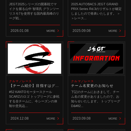
JEGT2025シリーズの開幕戦でマ
2025 AUTOBACS JEGT GRAND
イクを握る山中 智瑛氏 グランツー
PRIX Series Rd.3のリザルトが確定
リスモ7を使用する国内最高峰のリ
しましたので発表いたします。 ＞
ーグ戦...
＞レース...
2026.01.08
2025.09.08
MORE
MORE
クルマ／レース
クルマ／レース
【チーム紹介】目指すはグランツーリスモ界最強チーム！？ 今季から昇格した#52 KANTOモータースクール SCARZ
チーム名変更のお知らせ
#52 KANTOモータースクール
下記のチームにおきまして、チー
SCARZのロゴ トップリーグに参戦
ム名の変更がありましたので、お
する全チームに、今シーズンの体
知らせいたします。 トップリーグ
制や意気込...
D&#82...
2024.12.08
2023.09.08
MORE
MORE