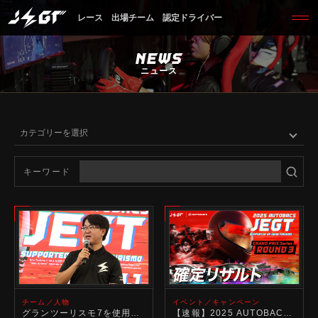
レース
出場チーム
認定ドライバー
NEWS
ニュース
キーワード
チーム／人物
イベント／キャンペーン
グランツーリスモ7を使用するJEGT2025シリーズ最終戦の見どころを山中 智瑛氏が徹底解説
【速報】2025 AUTOBACS JEGT GRAND PRIX Series Round3